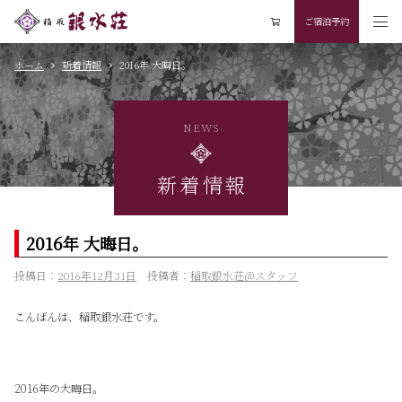
ご宿泊予約
ホーム
新着情報
2016年 大晦日。
NEWS
新着情報
2016年 大晦日。
投稿日：
2016年12月31日
投稿者：
稲取銀水荘＠スタッフ
こんばんは、稲取銀水荘です。
2016年の大晦日。