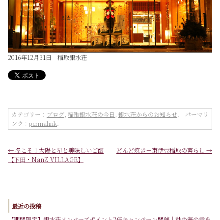
2016年12月31日 稲取銀水荘
カテゴリー：
ブログ
,
稲取銀水荘の今日
,
銀水荘からのお知らせ
. パーマリ
ンク：
permalink
.
←
冬こそ！太陽と星と美味しいご飯
どんど焼き－東伊豆稲取の暮らし
→
【下田・NanZ VILLAGE】
最近の投稿
【期間限定】銀水荘メンバーズポイント2倍キャンペーン開催｜秋の海の幸を