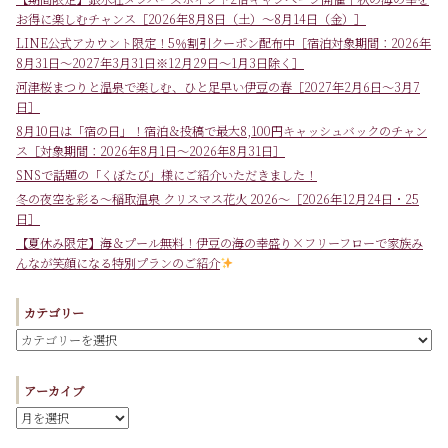
お得に楽しむチャンス［2026年8月8日（土）～8月14日（金）］
LINE公式アカウント限定！5％割引クーポン配布中［宿泊対象期間：2026年
8月31日～2027年3月31日※12月29日～1月3日除く］
河津桜まつりと温泉で楽しむ、ひと足早い伊豆の春［2027年2月6日～3月7
日］
8月10日は「宿の日」！宿泊＆投稿で最大8,100円キャッシュバックのチャン
ス［対象期間：2026年8月1日～2026年8月31日］
SNSで話題の「くぼたび」様にご紹介いただきました！
冬の夜空を彩る～稲取温泉 クリスマス花火 2026～［2026年12月24日・25
日］
【夏休み限定】海＆プール無料！伊豆の海の幸盛り×フリーフローで家族み
んなが笑顔になる特別プランのご紹介
カテゴリー
アーカイブ