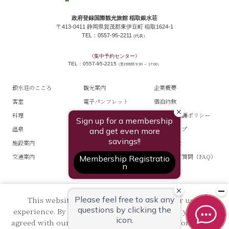
政府登録国際観光旅館 稲取銀水荘
〒413-0411 静岡県賀茂郡東伊豆町 稲取1624-1
TEL：0557-95-2211
(代表）
《集中予約センター》
TEL：0557-95-2215
（受付時間 9:30 ～ 17:00）
銀水荘のこころ
観光案内
企業概要
客室
電子パンフレット
宿泊約款
料理
スタッフブログ
個人情報保護ポリシー
温泉
宿泊プラン一覧
サイトマップ
施設案内
お部屋からご予約
お問い合せ
交通案内
よくあるご質問（FAQ）
This website uses cookies to improve your user
experience. By continuing to use this website, you have
銀水荘オンラインショップ
銀水荘・採用案内
agreed with our cookie consent. For futher information,