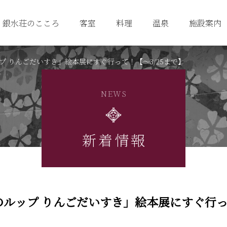
銀水荘のこころ
客室
料理
温泉
施設案内
 りんごだいすき」絵本展にすぐ行って！【～3/25まで】
NEWS
新着情報
のルップ りんごだいすき」絵本展にすぐ行