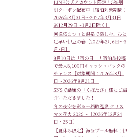
LINE公式アカウント限定！5％割
引クーポン配布中［宿泊対象期間：
2026年8月31日～2027年3月31日
※12月29日～1月3日除く］
河津桜まつりと温泉で楽しむ、ひと
足早い伊豆の春［2027年2月6日～3
月7日］
8月10日は「宿の日」！宿泊＆投稿
で最大8,100円キャッシュバックの
チャンス［対象期間：2026年8月1
日～2026年8月31日］
SNSで話題の「くぼたび」様にご紹
介いただきました！
冬の夜空を彩る～稲取温泉 クリス
マス花火 2026～［2026年12月24
日・25日］
【夏休み限定】海＆プール無料！伊