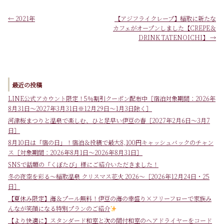
←
2021年
【アジフライクレープ】稲取に新たな
カフェがオープンしました【CREPE＆
DRINK TATENOICHI】
→
最近の投稿
LINE公式アカウント限定！5％割引クーポン配布中［宿泊対象期間：2026年
8月31日～2027年3月31日※12月29日～1月3日除く］
河津桜まつりと温泉で楽しむ、ひと足早い伊豆の春［2027年2月6日～3月7
日］
8月10日は「宿の日」！宿泊＆投稿で最大8,100円キャッシュバックのチャン
ス［対象期間：2026年8月1日～2026年8月31日］
SNSで話題の「くぼたび」様にご紹介いただきました！
冬の夜空を彩る～稲取温泉 クリスマス花火 2026～［2026年12月24日・25
日］
【夏休み限定】海＆プール無料！伊豆の海の幸盛り×フリーフローで家族み
んなが笑顔になる特別プランのご紹介
【より快適に】スタンダード和室と次の間付和室のヘアドライヤーをコード