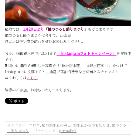
稲取では、
1月20日より
「雛のつるし飾りまつり」
もはじまります。
雛のつるし飾りまつりは今年で、25回目！
ひと足はやい春の訪れをぜひお楽しみください。
また、稲取銀水荘では3/31まで
「Instagramフォトキャンペーン」
を実施中
です。
期間中に館内で撮影した写真を「#稲取銀水荘」「#銀水荘2022」をつけて
Instagramに投稿すると、抽選で宿泊招待券などが当たるチャンス！
⇒くわしくは
こちら
皆様のご参加、お待ちいたしております。
カテゴリー：
ブログ
,
稲取銀水荘の今日
,
銀水荘からのお知らせ
,
雛のつる
し飾りまつり
. パーマリンク：
permalink
.