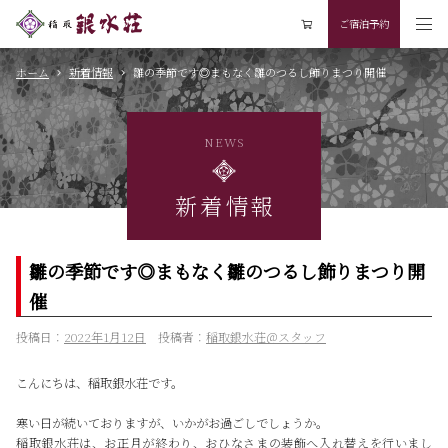
ご宿泊予約
ホーム
新着情報
雛の季節です◎まもなく雛のつるし飾りまつり開催
NEWS
新着情報
雛の季節です◎まもなく雛のつるし飾りまつり開
催
投稿日：
2022年1月12日
投稿者：
稲取銀水荘＠スタッフ
こんにちは、稲取銀水荘です。
寒い日が続いておりますが、いかがお過ごしでしょうか。
稲取銀水荘は、お正月が終わり、おひなさまの装飾へ入れ替えを行いまし