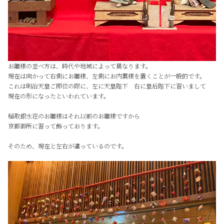
お雛様の並べ方は、時代や地域によって異なります。
現在は向かって右側にお雛様、左側にお内裏様を置くことが一般的です。
これは明治天皇ご即位の際に、左に天皇陛下 右に皇后陛下に習いまして
現在の形になったといわれています。
稲取銀水荘のお雛様はそれ以前のお雛様ですから
京都御所に習って飾っております。
そのため、現在と左右が違っているのです。