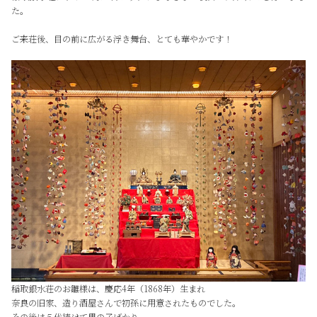
た。
ご来荘後、目の前に広がる浮き舞台、とても華やかです！
稲取銀水荘のお雛様は、慶応4年（1868年）生まれ
奈良の旧家、造り酒屋さんで初孫に用意されたものでした。
その後は５代続けて男の子ばかり