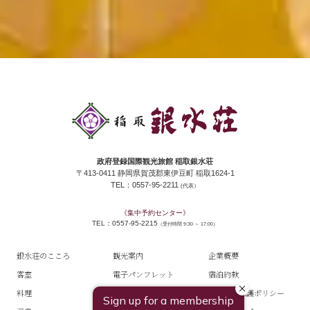
政府登録国際観光旅館 稲取銀水荘
〒413-0411 静岡県賀茂郡東伊豆町 稲取1624-1
TEL：0557-95-2211
(代表）
《集中予約センター》
TEL：0557-95-2215
（受付時間 9:30 ～ 17:00）
銀水荘のこころ
観光案内
企業概要
客室
電子パンフレット
宿泊約款
料理
スタッフブログ
個人情報保護ポリシー