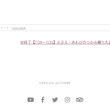
マリンク：
permalink
.
※終了【7/29～7/31】さざえ・あわびのつかみ捕り大会＠
OFFICIAL ACCOUNT