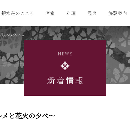
銀水荘のこころ
客室
料理
温泉
施設案内
と花火の夕べ～
NEWS
新着情報
ルメと花火の夕べ～