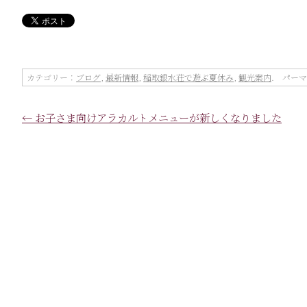
カテゴリー：
ブログ
,
最新情報
,
稲取銀水荘で遊ぶ夏休み
,
観光案内
. パー
←
お子さま向けアラカルトメニューが新しくなりました