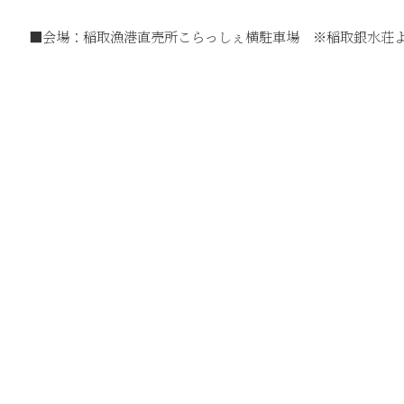
■会場：稲取漁港直売所こらっしぇ横駐車場 ※稲取銀水荘よ