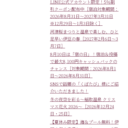
LINE公式アカウント限定！5％割
引クーポン配布中［宿泊対象期間：
2026年8月31日～2027年3月31日
※12月29日～1月3日除く］
河津桜まつりと温泉で楽しむ、ひと
足早い伊豆の春［2027年2月6日～3
月7日］
8月10日は「宿の日」！宿泊＆投稿
で最大8,100円キャッシュバックの
チャンス［対象期間：2026年8月1
日～2026年8月31日］
SNSで話題の「くぼたび」様にご紹
介いただきました！
冬の夜空を彩る～稲取温泉 クリス
マス花火 2026～［2026年12月24
日・25日］
【夏休み限定】海＆プール無料！伊