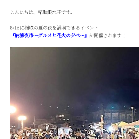
こんにちは、稲取銀水荘です。
8/16に稲取の夏の夜を満喫できるイベント
『納涼夜市～グルメと花火の夕べ～』
が開催されます！