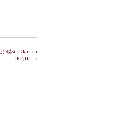
磯Sea Garden
IKEJIRI
→