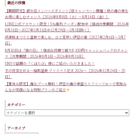
最近の投稿
【期間限定】銀水荘メンバーズポイント2倍キャンペーン開催｜秋の海の幸を
お得に楽しむチャンス［2026年8月8日（土）～8月14日（金）］
LINE公式アカウント限定！5％割引クーポン配布中［宿泊対象期間：2026年
8月31日～2027年3月31日※12月29日～1月3日除く］
河津桜まつりと温泉で楽しむ、ひと足早い伊豆の春［2027年2月6日～3月7
日］
8月10日は「宿の日」！宿泊＆投稿で最大8,100円キャッシュバックのチャン
ス［対象期間：2026年8月1日～2026年8月31日］
SNSで話題の「くぼたび」様にご紹介いただきました！
冬の夜空を彩る～稲取温泉 クリスマス花火 2026～［2026年12月24日・25
日］
【夏休み限定】海＆プール無料！伊豆の海の幸盛り×フリーフローで家族み
んなが笑顔になる特別プランのご紹介
カテゴリー
アーカイブ