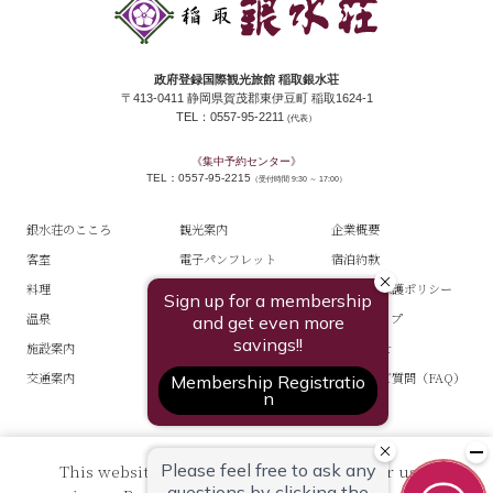
政府登録国際観光旅館 稲取銀水荘
〒413-0411 静岡県賀茂郡東伊豆町 稲取1624-1
TEL：0557-95-2211
(代表）
《集中予約センター》
TEL：0557-95-2215
（受付時間 9:30 ～ 17:00）
銀水荘のこころ
観光案内
企業概要
客室
電子パンフレット
宿泊約款
料理
スタッフブログ
個人情報保護ポリシー
温泉
宿泊プラン一覧
サイトマップ
施設案内
お部屋からご予約
お問い合せ
交通案内
よくあるご質問（FAQ）
This website uses cookies to improve your user