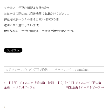
＜会場＞ 伊豆北川駅より徒歩5分
お出かけの際は公共交通機関でお出かけください。
伊豆稲取駅～ホテル間は13:00～19:00の間
送迎バスが運行しています。
伊豆稲取駅～伊豆北川駅は、伊豆急行線で約15分です。
カテゴリー：
ブログ
,
伊豆で絶景！
. パーマリンク：
permalink
.
←
【11月】ダイニング「銀の海」特別
【12/11～14】ダイニング「銀の海」
企画！ホタテ貝ブッフェ
特別企画！ローストビーフ
→