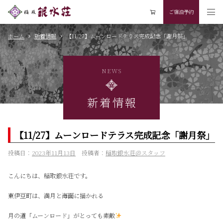
ご宿泊予約
ホーム
新着情報
【11/27】ムーンロードテラス完成記念「謝月祭」
NEWS
新着情報
【11/27】ムーンロードテラス完成記念「謝月祭」
投稿日：
2023年11月13日
投稿者：
稲取銀水荘＠スタッフ
こんにちは、稲取銀水荘です。
東伊豆町は、満月と海面に描かれる
月の道「ムーンロード」がとっても素敵