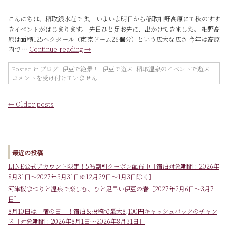
中
る
は
イ
こんにちは、稲取銀水荘です。 いよいよ明日から稲取細野高原にて秋のすす
ル
きイベントがはじまります。 先日ひと足お先に、出かけてきました。 細野高
ミ
原は面積125ヘクタール（東京ドーム26個分）という広大な広さ 今年は高原
【伊
内で …
Continue reading
→
豆
高
原
ま
Posted in
ブログ
,
伊豆で絶景！
,
伊豆で遊ぶ
,
稲取温泉のイベントで遊ぶ
|
グ
だ
コメントを受け付けていません
ラ
見
ン
ぬ
←
Older posts
イ
絶
ル
景
ミ】
を
は
求
め
て、
最近の投稿
【稲
LINE公式アカウント限定！5％割引クーポン配布中［宿泊対象期間：2026年
取
8月31日～2027年3月31日※12月29日～1月3日除く］
細
野
河津桜まつりと温泉で楽しむ、ひと足早い伊豆の春［2027年2月6日～3月7
高
日］
原】
8月10日は「宿の日」！宿泊＆投稿で最大8,100円キャッシュバックのチャン
は
ス［対象期間：2026年8月1日～2026年8月31日］