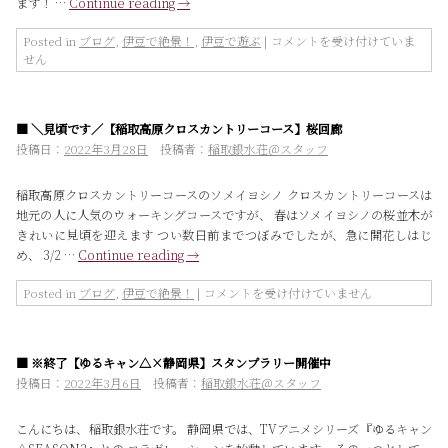
ます！ …
Continue reading
→
バ
ガ
テ
【つ
Posted in
ブログ
,
伊豆で絶景！
,
伊豆で遊ぶ
|
コメントを受け付けていま
ル
つ
せん
公
じ】
園】
春
は
の
■ ＼見頃です／【稲取高原クロスカントリーコース】桜回廊
お
出
投稿日：
2022年3月28日
投稿者：
稲取銀水荘＠スタッフ
か
け
稲取高原クロスカントリーコースのソメイヨシノ クロスカントリーコースは
に
地元の人に人気のウォーキングコースですが、 春はソメイヨシノの桜並木が
お
きれいに見頃を迎えます つい数日前までつぼみでしたが、急に開花しはじ
す
め、 3/2 …
Continue reading
→
す
め
＼
◎【小
Posted in
ブログ
,
伊豆で絶景！
|
コメントを受け付けていません
見
室
頃
山
で
公
■ ※終了【ゆるキャン△×静岡県】スタンプラリー開催中
す
園】
／
は
投稿日：
2022年3月6日
投稿者：
稲取銀水荘＠スタッフ
【稲
取
こんにちは、稲取銀水荘です。 静岡県では、TVアニメシリーズ『ゆるキャン
高