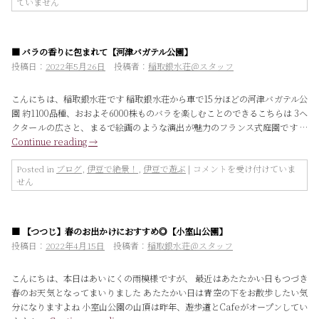
終
ていません
了
※
桜
■ バラの香りに包まれて【河津バガテル公園】
回
廊
投稿日：
2022年5月26日
投稿者：
稲取銀水荘＠スタッフ
＜
稲
こんにちは、稲取銀水荘です 稲取銀水荘から車で15分ほどの河津バガテル公
取
園 約1100品種、おおよそ6000株ものバラを楽しむことのできるこちらは 3ヘ
高
クタールの広さと、まるで絵画のような演出が魅力のフランス式庭園です …
原
Continue reading
→
ク
ロ
バ
ス
Posted in
ブログ
,
伊豆で絶景！
,
伊豆で遊ぶ
|
コメントを受け付けていま
ラ
カ
せん
の
ン
香
ト
り
リ
■ 【つつじ】春のお出かけにおすすめ◎【小室山公園】
に
ー
包
コ
投稿日：
2022年4月15日
投稿者：
稲取銀水荘＠スタッフ
ま
ー
れ
ス
こんにちは、本日はあいにくの雨模様ですが、 最近はあたたかい日もつづき
て
＞
春のお天気となってまいりました あたたかい日は青空の下をお散歩したい気
【河
は
分になりますよね 小室山公園の山頂は昨年、遊歩道とCafeがオープンしてい
津