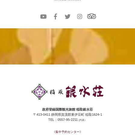
政府登録国際観光旅館 稲取銀水荘
〒413-0411 静岡県賀茂郡東伊豆町 稲取1624-1
TEL：0557-95-2211
(代表）
《集中予約センター》