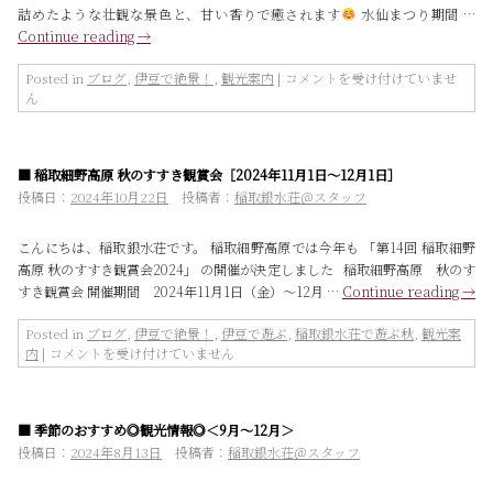
詰めたような壮観な景色と、甘い香りで癒されます
水仙まつり期間 …
Continue reading
→
下
Posted in
ブログ
,
伊豆で絶景！
,
観光案内
|
コメントを受け付けていませ
田
ん
市
爪
木
■ 稲取細野高原 秋のすすき観賞会［2024年11月1日～12月1日］
崎
水
投稿日：
2024年10月22日
投稿者：
稲取銀水荘＠スタッフ
仙
ま
こんにちは、稲取銀水荘です。 稲取細野高原では今年も 「第14回 稲取細野
つ
高原 秋のすすき観賞会2024」 の開催が決定しました 稲取細野高原 秋のす
り
すき観賞会 開催期間 2024年11月1日（金）～12月 …
Continue reading
→
［2024
年
Posted in
ブログ
,
伊豆で絶景！
,
伊豆で遊ぶ
,
稲取銀水荘で遊ぶ秋
,
観光案
12
稲
内
|
コメントを受け付けていません
月
取
20
細
日
野
～
■ 季節のおすすめ◎観光情報◎＜9月～12月＞
高
2025
原
投稿日：
2024年8月13日
投稿者：
稲取銀水荘＠スタッフ
年
秋
1
の
月