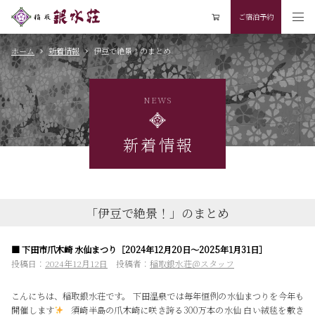
ご宿泊予約
ホーム
新着情報
伊豆で絶景！のまとめ
NEWS
新着情報
「伊豆で絶景！」のまとめ
■ 下田市爪木崎 水仙まつり［2024年12月20日～2025年1月31日］
投稿日：
2024年12月12日
投稿者：
稲取銀水荘＠スタッフ
こんにちは、稲取銀水荘です。 下田温泉では毎年恒例の水仙まつりを今年も
開催します
須崎半島の爪木崎に咲き誇る300万本の水仙 白い絨毯を敷き