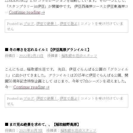
△SEASON2』との コラボレーションを始動しています。 その一つとして、
原
「スタンプラリーin伊豆」が開催中です。 伊豆西海岸コースと伊豆東海岸コ
ク
…
Continue reading
→
ロ
ス
カ
※
Posted in
ブログ
,
伊豆で絶景！
,
伊豆で遊ぶ
|
コメントを受け付けていま
ン
終
せん
ト
了
リ
【ゆ
ー
る
■ 冬の寒さを忘れるイルミ【伊豆高原グランイルミ】
コ
キ
ー
ャ
投稿日：
2022年2月21日
投稿者：
稲取銀水荘＠スタッフ
ス】
ン
桜
△×
こんにちは、稲取銀水荘です。 先日、伊豆ぐらんぱる公園の「グランイル
回
静
ミ」に出かけてきました。 グランイルミは2015年に伊豆ぐらんぱる公園、開
廊
岡
園50周年記念特別企画として はじまり、今年で7thシーズンを迎えました。
は
県】
今 …
Continue reading
→
ス
タ
ン
冬
Posted in
ブログ
,
伊豆で絶景！
,
伊豆で遊ぶ
|
コメントを受け付けていま
プ
の
せん
ラ
寒
リ
さ
ー
を
■ まだ見ぬ絶景を求めて、、【稲取細野高原】
開
忘
催
れ
投稿日：
2021年10月7日
投稿者：
稲取銀水荘＠スタッフ