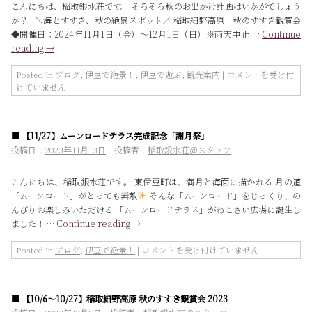
こんにちは、稲取銀水荘です。 そろそろ秋のお出かけ計画はいかがでしょう
す
31
か？ ＼海とすすき、秋の絶景スポット／ 稲取細野高原 秋のすすき観賞会
す
日］
◆開催日：2024年11月1日（金）～12月1日（日）※雨天中止 …
Continue
き
は
reading
→
観
賞
会
季
Posted in
ブログ
,
伊豆で絶景！
,
伊豆で遊ぶ
,
観光案内
|
コメントを受け付
［2024
節
けていません
年
の
11
お
月
す
■ 【11/27】ムーンロードテラス完成記念「謝月祭」
1
す
日
め
投稿日：
2023年11月13日
投稿者：
稲取銀水荘＠スタッフ
～
◎
12
観
こんにちは、稲取銀水荘です。 東伊豆町は、満月と海面に描かれる 月の道
月
光
「ムーンロード」がとっても素敵
そんな「ムーンロード」をじっくり、の
1
情
んびりお楽しみいただける 「ムーンロードテラス」がねこさい広場に誕生し
日］
報
ました！ …
Continue reading
→
は
◎
＜
【11/27】
9
Posted in
ブログ
,
伊豆で絶景！
|
コメントを受け付けていません
ム
月
ー
～
ン
12
■ 【10/6～10/27】稲取細野高原 秋のすすき観賞会 2023
ロ
月
ー
＞