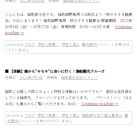
投稿日：
2023年10月5日
投稿者：
稲取銀水荘＠スタッフ
ド
は
テ
こんにちは、稲取銀水荘です。 稲取細野高原では明日より「秋のすすき観賞
ラ
会」がはじまります！ 稲取細野高原 秋のすすき観賞会 開催期間 2023年
ス
10月6日（金）～10月27日（金） 営業時間 10:00～16:00 ※営 …
Continue
完
reading
→
成
記
念
【10/6
Posted in
ブログ
,
伊豆で絶景！
,
伊豆で遊ぶ
,
観光案内
|
コメントを受け付
「謝
～
けていません
月
10/27】
祭」
稲
は
取
■ 【体験】海から”キセキ”に会いに行く！漁船観光クルーズ
細
野
投稿日：
2023年7月9日
投稿者：
稲取銀水荘＠スタッフ
高
原
稲取にお越しの際にちょっと特別な体験はいかがですか？ 普段は金目漁を
秋
している稲荷丸、クルージングも行っております。 パワーストーン「はさ
の
み石」も海上からご覧いただけます。 &nb …
Continue reading
→
す
す
Posted in
ブログ
,
伊豆で絶景！
,
伊豆で遊ぶ
,
稲取銀水荘で遊ぶ夏休み
,
観
き
【体
光案内
|
コメントを受け付けていません
観
験】
賞
海
会
か