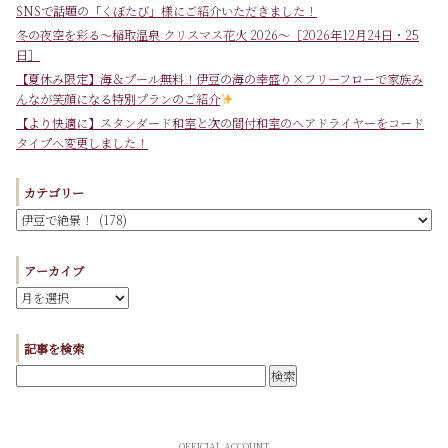
SNSで話題の「くぼたび」様にご紹介いただきました！
冬の夜空を彩る～稲取温泉 クリスマス花火 2026～［2026年12月24日・25
日］
【夏休み限定】海＆プール無料！伊豆の海の幸盛り×フリーフローで家族み
んなが笑顔になる特別プランのご紹介
【より快適に】スタンダード和室と次の間付和室のヘアドライヤーをコード
タイプへ変更しました！
カテゴリー
アーカイブ
記事を検索
OFFICIAL ACCOUNT