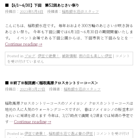
2023
■ 【6/1～6/30】下田 第52回あじさい祭り
ら”キ
は
セ
投稿日：
2023年5月8日
投稿者：
稲取銀水荘＠スタッフ
キ”に
会
こんにちは、稲取銀水荘です。 毎年おおよそ300万輪のあじさいが咲き誇る
い
あじさい祭り。 今年も下田公園では6月1日～6月30日の期間開催いたしま
に
す。 イベント会場である下田公園からは、下田市街と下田みなとを …
行
Continue reading
→
く！
漁
船
【6/1
Posted in
ブログ
,
伊豆で絶景！
,
最新情報
,
雨の日も楽しい伊豆
|
コメント
観
～
を受け付けていません
光
6/30】
ク
下
ル
田
■ ※終了※桜回廊＜稲取高原クロスカントリーコース＞
ー
第
ズ
52
投稿日：
2023年3月27日
投稿者：
稲取銀水荘＠スタッフ
は
回
あ
稲取高原クロスカントリーコースのソメイヨシノ クロスカントリーコースは
じ
地元の人に人気のウォーキングコースですが、 春はソメイヨシノの桜並木が
さ
きれいに見頃を迎えます 今年は、3/27時点で満開 4/2頃までは見頃の予定で
い
す …
Continue reading
→
祭
り
※
は
Posted in
伊豆で絶景！
,
稲取銀水荘で遊ぶ春の伊豆
|
コメントを受け付け