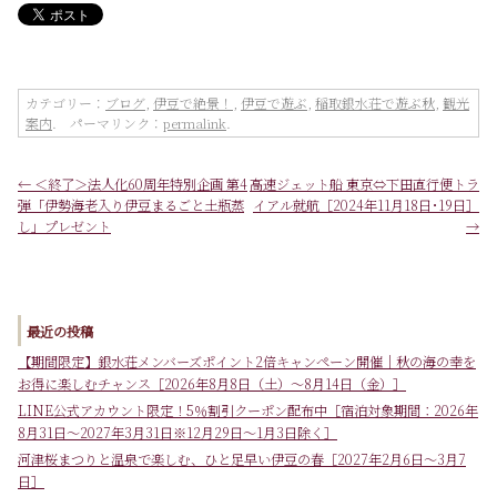
カテゴリー：
ブログ
,
伊豆で絶景！
,
伊豆で遊ぶ
,
稲取銀水荘で遊ぶ秋
,
観光
案内
. パーマリンク：
permalink
.
←
＜終了＞法人化60周年特別企画 第4
高速ジェット船 東京⇔下田直行便トラ
弾「伊勢海老入り伊豆まるごと土瓶蒸
イアル就航［2024年11月18日･19日］
し」プレゼント
→
最近の投稿
【期間限定】銀水荘メンバーズポイント2倍キャンペーン開催｜秋の海の幸を
お得に楽しむチャンス［2026年8月8日（土）～8月14日（金）］
LINE公式アカウント限定！5％割引クーポン配布中［宿泊対象期間：2026年
8月31日～2027年3月31日※12月29日～1月3日除く］
河津桜まつりと温泉で楽しむ、ひと足早い伊豆の春［2027年2月6日～3月7
日］