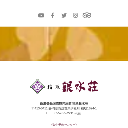
政府登録国際観光旅館 稲取銀水荘
〒413-0411 静岡県賀茂郡東伊豆町 稲取1624-1
TEL：0557-95-2211
(代表）
《集中予約センター》