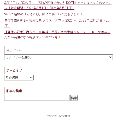
8月10日は「宿の日」！宿泊＆投稿で最大8,100円キャッシュバックのチャン
ス［対象期間：2026年8月1日～2026年8月31日］
SNSで話題の「くぼたび」様にご紹介いただきました！
冬の夜空を彩る～稲取温泉 クリスマス花火 2026～［2026年12月24日・25
日］
【夏休み限定】海＆プール無料！伊豆の海の幸盛り×フリーフローで家族み
んなが笑顔になる特別プランのご紹介
カテゴリー
アーカイブ
記事を検索
OFFICIAL ACCOUNT