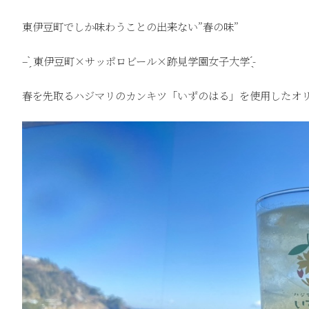
東伊豆町でしか味わうことの出来ない”春の味”
– ̗̀ 東伊豆町×サッポロビール×跡見学園女子大学 ̖́-
春を先取るハジマリのカンキツ「いずのはる」を使用したオ