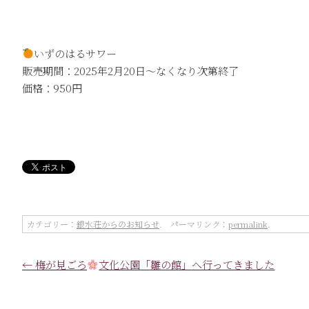
いずのはるサワー
販売期間：2025年2月20日～なくなり次第終了
価格：950円
カテゴリー：
銀水荘からのお知らせ
. パーマリンク：
permalink
.
←
梅が見ごろ
文化公園「雛の館」へ行ってきました