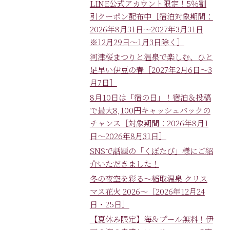
LINE公式アカウント限定！5％割
引クーポン配布中［宿泊対象期間：
2026年8月31日～2027年3月31日
※12月29日～1月3日除く］
河津桜まつりと温泉で楽しむ、ひと
足早い伊豆の春［2027年2月6日～3
月7日］
8月10日は「宿の日」！宿泊＆投稿
で最大8,100円キャッシュバックの
チャンス［対象期間：2026年8月1
日～2026年8月31日］
SNSで話題の「くぼたび」様にご紹
介いただきました！
冬の夜空を彩る～稲取温泉 クリス
マス花火 2026～［2026年12月24
日・25日］
【夏休み限定】海＆プール無料！伊