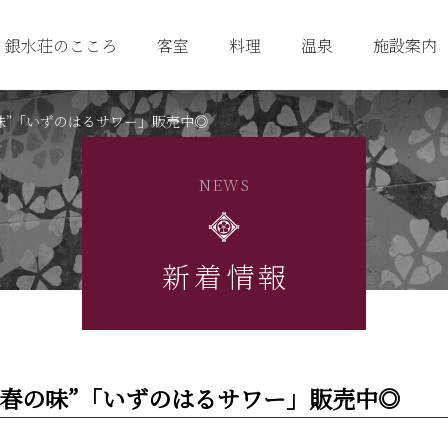
銀水荘のこころ
客室
料理
温泉
施設案内
味”「いずのはるサワー」販売中◎
NEWS
新着情報
春の味”「いずのはるサワー」販売中◎