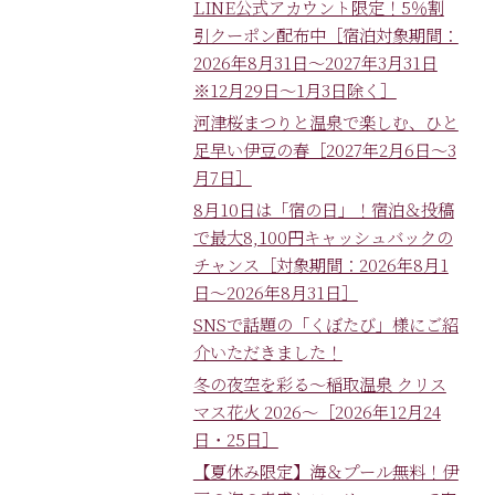
LINE公式アカウント限定！5％割
引クーポン配布中［宿泊対象期間：
2026年8月31日～2027年3月31日
※12月29日～1月3日除く］
河津桜まつりと温泉で楽しむ、ひと
足早い伊豆の春［2027年2月6日～3
月7日］
8月10日は「宿の日」！宿泊＆投稿
で最大8,100円キャッシュバックの
チャンス［対象期間：2026年8月1
日～2026年8月31日］
SNSで話題の「くぼたび」様にご紹
介いただきました！
冬の夜空を彩る～稲取温泉 クリス
マス花火 2026～［2026年12月24
日・25日］
【夏休み限定】海＆プール無料！伊