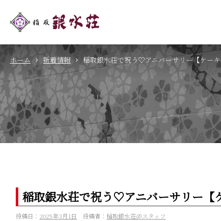
ホーム
新着情報
稲取銀水荘で祝う♡アニバーサリー【ケーキ
稲取銀水荘で祝う♡アニバーサリー【
投稿日：
2025年3月1日
投稿者：
稲取銀水荘＠スタッフ