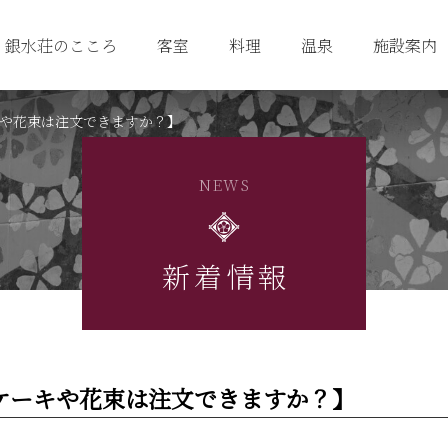
銀水荘のこころ
客室
料理
温泉
施設案内
や花束は注文できますか？】
NEWS
新着情報
ケーキや花束は注文できますか？】